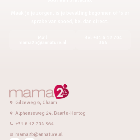
Maak je je zorgen, is je bevalling begonnen of is er
sprake van spoed, bel dan direct.
Mail
Bel +31 6 12 704
mama2b@annature.nl
364
Gilzeweg 6, Chaam
Alphenseweg 24, Baarle-Hertog
+31 6 12 704 364
mama2b@annature.nl