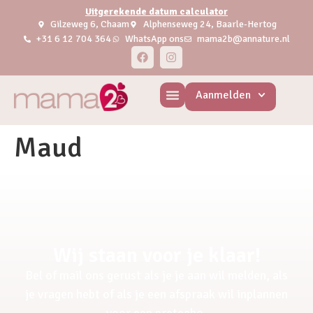
Uitgerekende datum calculator
Gilzeweg 6, Chaam
Alphenseweg 24, Baarle-Hertog
+31 6 12 704 364
WhatsApp ons
mama2b@annature.nl
Aanmelden
Maud
Wij staan voor je klaar!
Bel of mail ons gerust als je je aan wil melden, als
je vragen hebt of als je een afspraak wil inplannen
voor een pretecho.