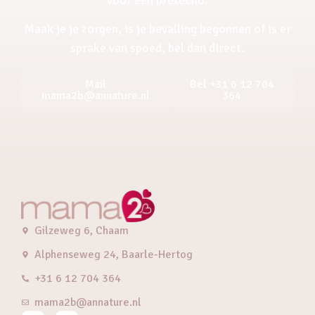
Maak je je zorgen, is je bevalling begonnen of is er
sprake van spoed, bel dan direct.
Mail
Bel +31 6 12 704
mama2b@annature.nl
364
Gilzeweg 6, Chaam
Alphenseweg 24, Baarle-Hertog
+31 6 12 704 364
mama2b@annature.nl