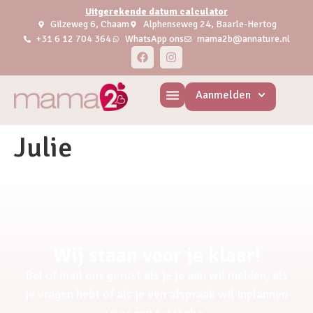
Uitgerekende datum calculator
Gilzeweg 6, Chaam
Alphenseweg 24, Baarle-Hertog
+31 6 12 704 364
WhatsApp ons
mama2b@annature.nl
Aanmelden
Julie
Wij staan voor je klaar!
Bel of mail ons gerust als je je aan wil melden, als
je vragen hebt of als je een afspraak wil inplannen
voor een pretecho.