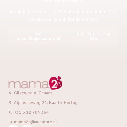
Maak je je zorgen, is je bevalling begonnen of is er
sprake van spoed, bel dan direct.
Mail
Bel +31 6 12 704
mama2b@annature.nl
364
Gilzeweg 6, Chaam
Alphenseweg 24, Baarle-Hertog
+31 6 12 704 364
mama2b@annature.nl