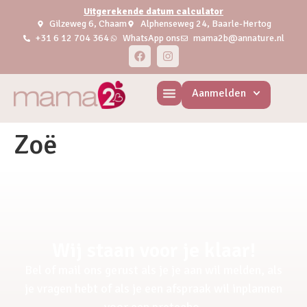
Uitgerekende datum calculator
Gilzeweg 6, Chaam
Alphenseweg 24, Baarle-Hertog
+31 6 12 704 364
WhatsApp ons
mama2b@annature.nl
Aanmelden
Zoë
Wij staan voor je klaar!
Bel of mail ons gerust als je je aan wil melden, als
je vragen hebt of als je een afspraak wil inplannen
voor een pretecho.