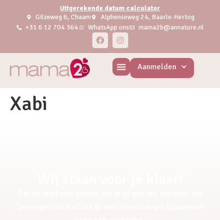
Uitgerekende datum calculator
Gilzeweg 6, Chaam
Alphenseweg 24, Baarle-Hertog
+31 6 12 704 364
WhatsApp ons
mama2b@annature.nl
Aanmelden
Xabi
Wij staan voor je klaar!
Bel of mail ons gerust als je je aan wil melden, als
je vragen hebt of als je een afspraak wil inplannen
voor een pretecho.