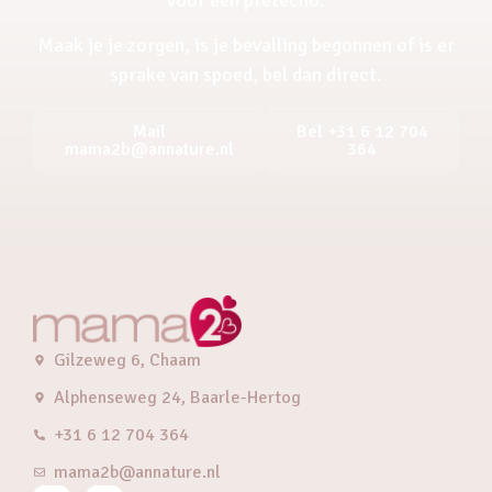
Maak je je zorgen, is je bevalling begonnen of is er
sprake van spoed, bel dan direct.
Mail
Bel +31 6 12 704
mama2b@annature.nl
364
Gilzeweg 6, Chaam
Alphenseweg 24, Baarle-Hertog
+31 6 12 704 364
mama2b@annature.nl