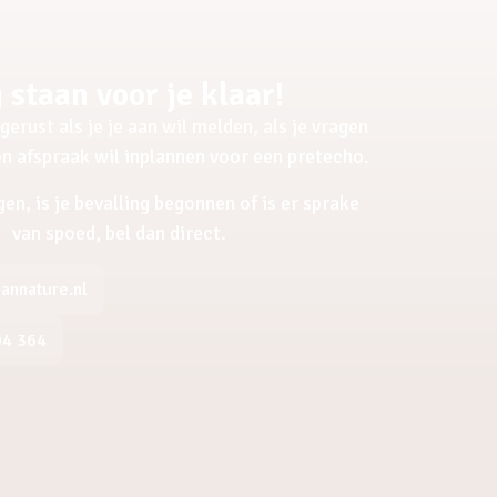
 staan voor je klaar!
gerust als je je aan wil melden, als je vragen
een afspraak wil inplannen voor een pretecho.
gen, is je bevalling begonnen of is er sprake
van spoed, bel dan direct.
nnature.nl
04 364