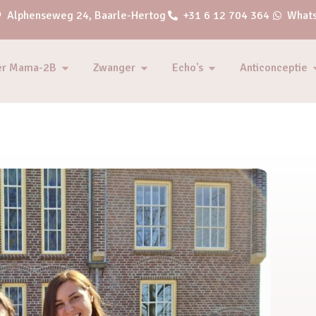
Alphenseweg 24, Baarle-Hertog
+31 6 12 704 364
Whats
er Mama-2B
Zwanger
Echo's
Anticonceptie