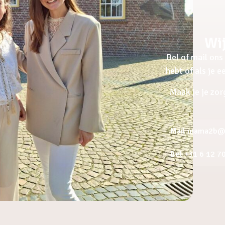
Wij
Bel of mail ons 
hebt of als je 
Maak je je zor
Mail mama2b@a
Bel +31 6 12 7