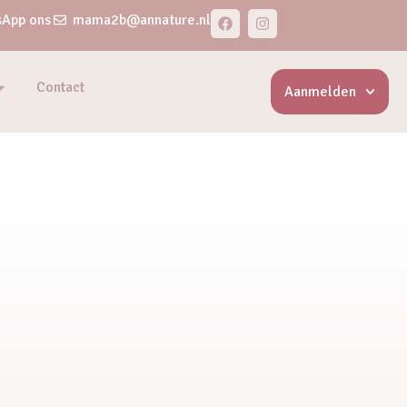
App ons
mama2b@annature.nl
Contact
Aanmelden