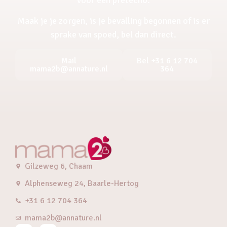
Maak je je zorgen, is je bevalling begonnen of is er
sprake van spoed, bel dan direct.
Mail
Bel +31 6 12 704
mama2b@annature.nl
364
Gilzeweg 6, Chaam
Alphenseweg 24, Baarle-Hertog
+31 6 12 704 364
mama2b@annature.nl