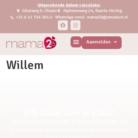
Uitgerekende datum calculator
Gilzeweg 6, Chaam
Alphenseweg 24, Baarle-Hertog
+31 6 12 704 364
WhatsApp ons
mama2b@annature.nl
Aanmelden
Willem
Wij staan voor je klaar!
Bel of mail ons gerust als je je aan wil melden, als
je vragen hebt of als je een afspraak wil inplannen
voor een pretecho.