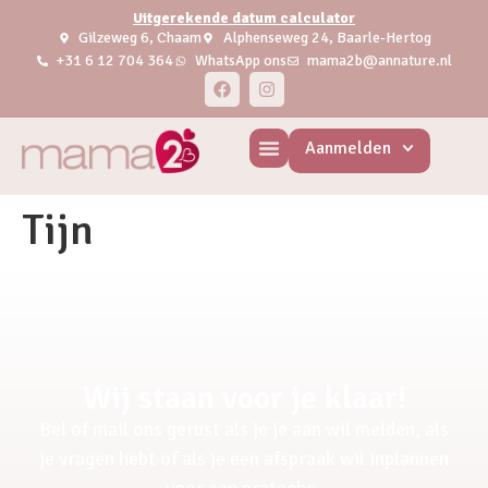
Uitgerekende datum calculator
Gilzeweg 6, Chaam
Alphenseweg 24, Baarle-Hertog
+31 6 12 704 364
WhatsApp ons
mama2b@annature.nl
Aanmelden
Tijn
Wij staan voor je klaar!
Bel of mail ons gerust als je je aan wil melden, als
je vragen hebt of als je een afspraak wil inplannen
voor een pretecho.