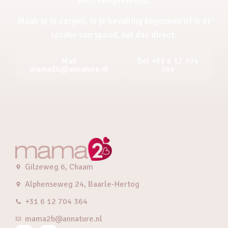
Maak je je zorgen, is je bevalling begonnen of is er
sprake van spoed, bel dan direct.
Mail
Bel +31 6 12 704
mama2b@annature.nl
364
Gilzeweg 6, Chaam
Alphenseweg 24, Baarle-Hertog
+31 6 12 704 364
mama2b@annature.nl