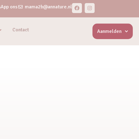
App ons
mama2b@annature.nl
Contact
Aanmelden