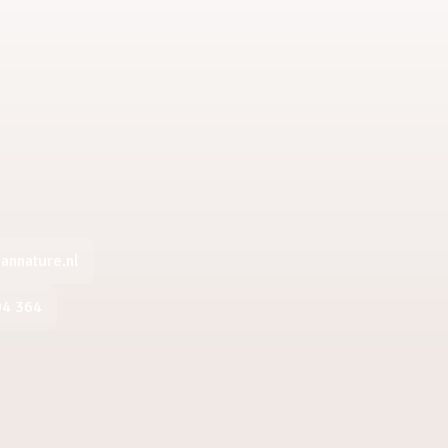
nnature.nl
04 364