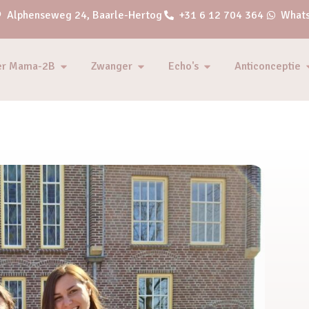
Alphenseweg 24, Baarle-Hertog
+31 6 12 704 364
Whats
er Mama-2B
Zwanger
Echo's
Anticonceptie