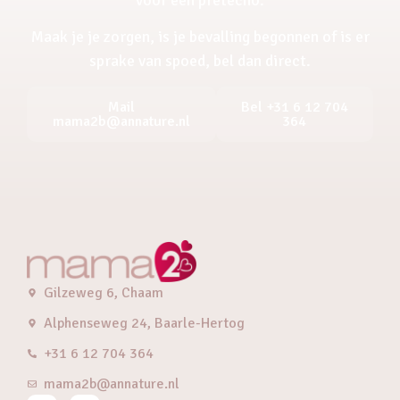
Maak je je zorgen, is je bevalling begonnen of is er
sprake van spoed, bel dan direct.
Mail
Bel +31 6 12 704
mama2b@annature.nl
364
Gilzeweg 6, Chaam
Alphenseweg 24, Baarle-Hertog
+31 6 12 704 364
mama2b@annature.nl