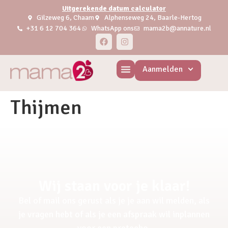
Uitgerekende datum calculator
Gilzeweg 6, Chaam
Alphenseweg 24, Baarle-Hertog
+31 6 12 704 364
WhatsApp ons
mama2b@annature.nl
Aanmelden
Thijmen
Wij staan voor je klaar!
Bel of mail ons gerust als je je aan wil melden, als
je vragen hebt of als je een afspraak wil inplannen
voor een pretecho.