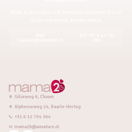
Maak je je zorgen, is je bevalling begonnen of is er
sprake van spoed, bel dan direct.
Mail
Bel +31 6 12 704
mama2b@annature.nl
364
Gilzeweg 6, Chaam
Alphenseweg 24, Baarle-Hertog
+31 6 12 704 364
mama2b@annature.nl