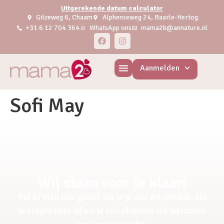
Uitgerekende datum calculator
Gilzeweg 6, Chaam
Alphenseweg 24, Baarle-Hertog
+31 6 12 704 364
WhatsApp ons
mama2b@annature.nl
Aanmelden
Sofi May
Wij staan voor je klaar!
Bel of mail ons gerust als je je aan wil melden, als
je vragen hebt of als je een afspraak wil inplannen
voor een pretecho.