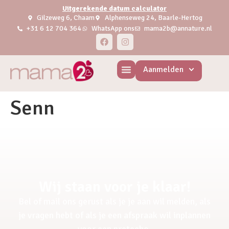
Uitgerekende datum calculator
Gilzeweg 6, Chaam
Alphenseweg 24, Baarle-Hertog
+31 6 12 704 364
WhatsApp ons
mama2b@annature.nl
Aanmelden
Senn
Wij staan voor je klaar!
Bel of mail ons gerust als je je aan wil melden, als
je vragen hebt of als je een afspraak wil inplannen
voor een pretecho.