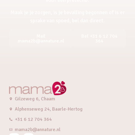
Maak je je zorgen, is je bevalling begonnen of is er
sprake van spoed, bel dan direct.
Mail
Bel +31 6 12 704
mama2b@annature.nl
364
Gilzeweg 6, Chaam
Alphenseweg 24, Baarle-Hertog
+31 6 12 704 364
mama2b@annature.nl