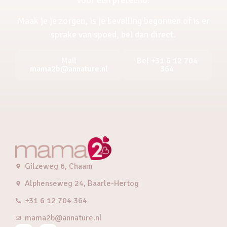
Maak je je zorgen, is je bevalling begonnen of is er
sprake van spoed, bel dan direct.
Mail
Bel +31 6 12 704
mama2b@annature.nl
364
Gilzeweg 6, Chaam
Alphenseweg 24, Baarle-Hertog
+31 6 12 704 364
mama2b@annature.nl