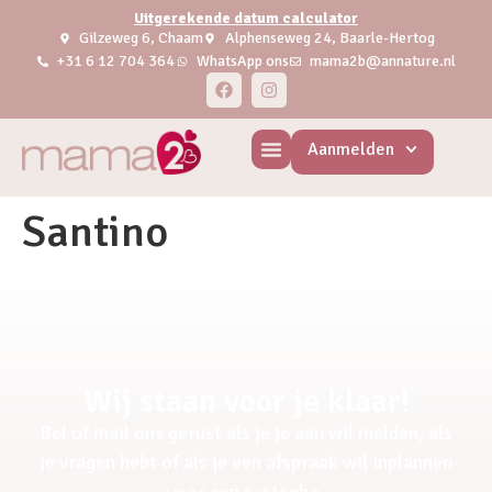
Uitgerekende datum calculator
Gilzeweg 6, Chaam
Alphenseweg 24, Baarle-Hertog
+31 6 12 704 364
WhatsApp ons
mama2b@annature.nl
Aanmelden
Santino
Wij staan voor je klaar!
Bel of mail ons gerust als je je aan wil melden, als
je vragen hebt of als je een afspraak wil inplannen
voor een pretecho.