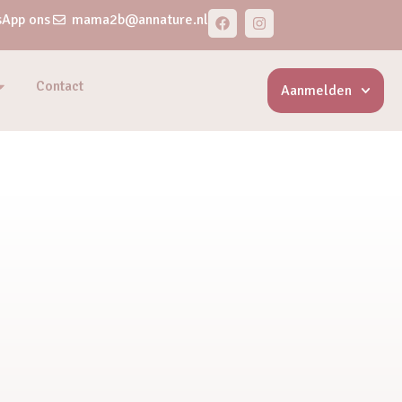
App ons
mama2b@annature.nl
Contact
Aanmelden