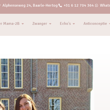
Alphenseweg 24, Baarle-Hertog
+31 6 12 704 364
Whats
er Mama-2B
Zwanger
Echo's
Anticonceptie