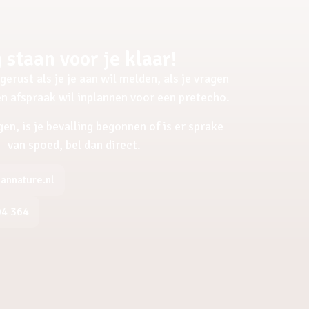
 staan voor je klaar!
gerust als je je aan wil melden, als je vragen
een afspraak wil inplannen voor een pretecho.
gen, is je bevalling begonnen of is er sprake
van spoed, bel dan direct.
nnature.nl
04 364