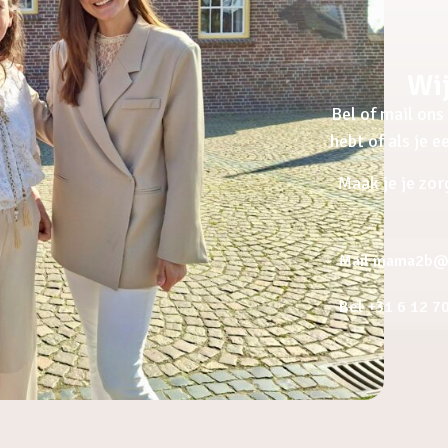
Wij
Bel of mail ons 
hebt of als je 
Maak je je zor
Mail mama2b@a
Bel +31 6 12 7