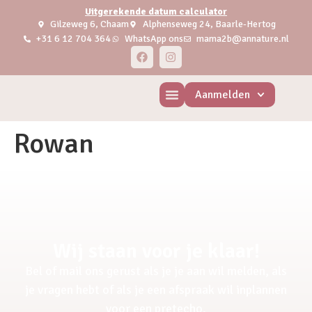
Uitgerekende datum calculator
Gilzeweg 6, Chaam
Alphenseweg 24, Baarle-Hertog
+31 6 12 704 364
WhatsApp ons
mama2b@annature.nl
Aanmelden
Rowan
Wij staan voor je klaar!
Bel of mail ons gerust als je je aan wil melden, als
je vragen hebt of als je een afspraak wil inplannen
voor een pretecho.