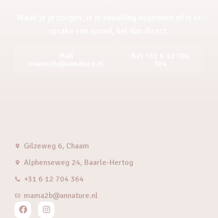
Maak je je zorgen, is je bevalling begonnen of is er
sprake van spoed, bel dan direct.
Mail
Bel +31 6 12 704
mama2b@annature.nl
364
Gilzeweg 6, Chaam
Alphenseweg 24, Baarle-Hertog
+31 6 12 704 364
mama2b@annature.nl