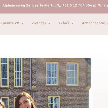
Alphenseweg 24, Baarle-Hertog
+31 6 12 704 364
Whats
er Mama-2B
Zwanger
Echo's
Anticonceptie