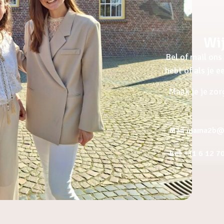
Wij
Bel of mail ons 
hebt of als je 
Maak je je zor
Mail mama2b@a
Bel +31 6 12 7