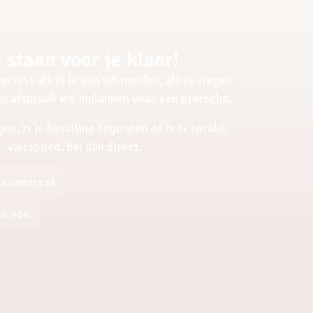
 staan voor je klaar!
gerust als je je aan wil melden, als je vragen
een afspraak wil inplannen voor een pretecho.
gen, is je bevalling begonnen of is er sprake
van spoed, bel dan direct.
nnature.nl
04 364