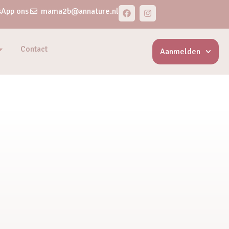
App ons
mama2b@annature.nl
Contact
Aanmelden