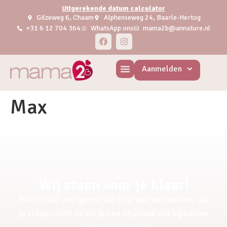
Uitgerekende datum calculator
Gilzeweg 6, Chaam
Alphenseweg 24, Baarle-Hertog
+31 6 12 704 364
WhatsApp ons
mama2b@annature.nl
Aanmelden
Max
Wij staan voor je klaar!
Bel of mail ons gerust als je je aan wil melden, als
je vragen hebt of als je een afspraak wil inplannen
voor een pretecho.