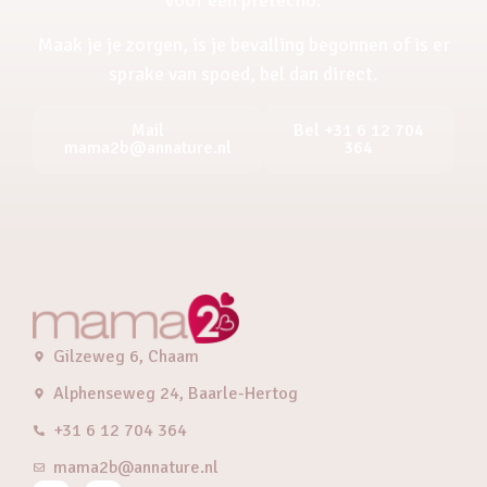
Maak je je zorgen, is je bevalling begonnen of is er
sprake van spoed, bel dan direct.
Mail
Bel +31 6 12 704
mama2b@annature.nl
364
Gilzeweg 6, Chaam
Alphenseweg 24, Baarle-Hertog
+31 6 12 704 364
mama2b@annature.nl