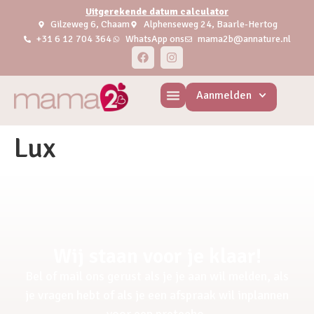
Uitgerekende datum calculator
Gilzeweg 6, Chaam
Alphenseweg 24, Baarle-Hertog
+31 6 12 704 364
WhatsApp ons
mama2b@annature.nl
Aanmelden
Lux
Wij staan voor je klaar!
Bel of mail ons gerust als je je aan wil melden, als
je vragen hebt of als je een afspraak wil inplannen
voor een pretecho.