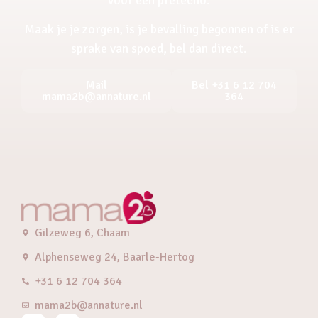
Maak je je zorgen, is je bevalling begonnen of is er
sprake van spoed, bel dan direct.
Mail
Bel +31 6 12 704
mama2b@annature.nl
364
Gilzeweg 6, Chaam
Alphenseweg 24, Baarle-Hertog
+31 6 12 704 364
mama2b@annature.nl