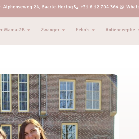
Alphenseweg 24, Baarle-Hertog
+31 6 12 704 364
Whats
er Mama-2B
Zwanger
Echo's
Anticonceptie