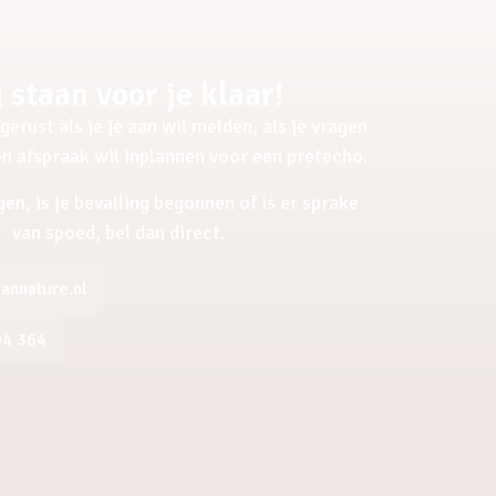
 staan voor je klaar!
gerust als je je aan wil melden, als je vragen
een afspraak wil inplannen voor een pretecho.
gen, is je bevalling begonnen of is er sprake
van spoed, bel dan direct.
nnature.nl
04 364