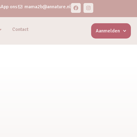
App ons
mama2b@annature.nl
Contact
Aanmelden