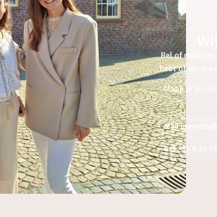
Wij
Bel of mail ons 
hebt of als je 
Maak je je zor
Mail mama2b@a
Bel +31 6 12 7