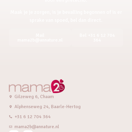
Maak je je zorgen, is je bevalling begonnen of is er
sprake van spoed, bel dan direct.
Mail
Bel +31 6 12 704
mama2b@annature.nl
364
Gilzeweg 6, Chaam
Alphenseweg 24, Baarle-Hertog
+31 6 12 704 364
mama2b@annature.nl