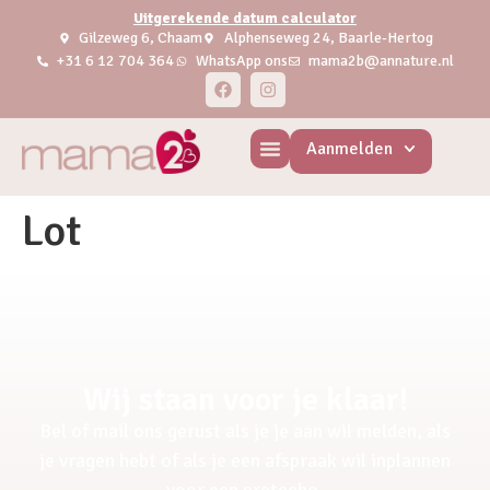
Uitgerekende datum calculator
Gilzeweg 6, Chaam
Alphenseweg 24, Baarle-Hertog
+31 6 12 704 364
WhatsApp ons
mama2b@annature.nl
Aanmelden
Lot
Wij staan voor je klaar!
Bel of mail ons gerust als je je aan wil melden, als
je vragen hebt of als je een afspraak wil inplannen
voor een pretecho.