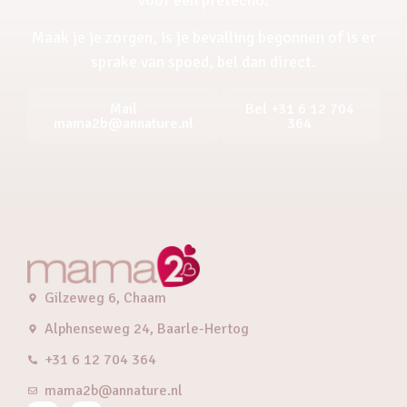
Maak je je zorgen, is je bevalling begonnen of is er
sprake van spoed, bel dan direct.
Mail
Bel +31 6 12 704
mama2b@annature.nl
364
Gilzeweg 6, Chaam
Alphenseweg 24, Baarle-Hertog
+31 6 12 704 364
mama2b@annature.nl