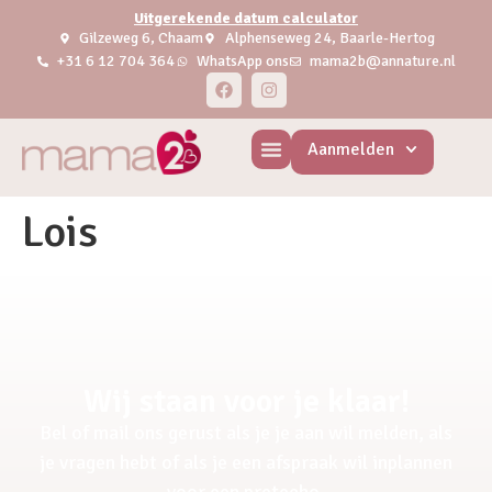
Uitgerekende datum calculator
Gilzeweg 6, Chaam
Alphenseweg 24, Baarle-Hertog
+31 6 12 704 364
WhatsApp ons
mama2b@annature.nl
Aanmelden
Lois
Wij staan voor je klaar!
Bel of mail ons gerust als je je aan wil melden, als
je vragen hebt of als je een afspraak wil inplannen
voor een pretecho.