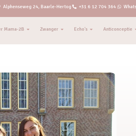
Alphenseweg 24, Baarle-Hertog
+31 6 12 704 364
Whats
er Mama-2B
Zwanger
Echo's
Anticonceptie