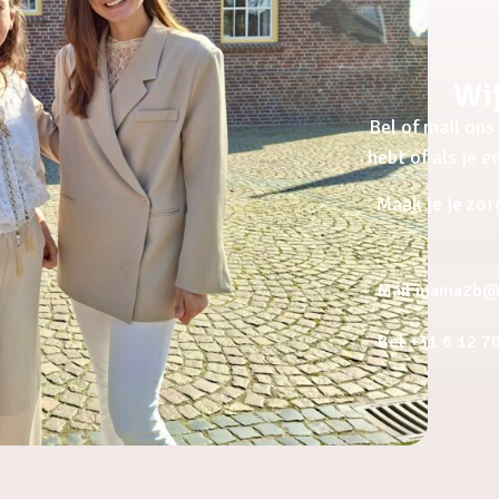
Wij
Bel of mail ons 
hebt of als je 
Maak je je zor
Mail mama2b@a
Bel +31 6 12 7