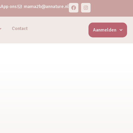
App ons
mama2b@annature.nl
Contact
Aanmelden