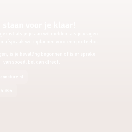
 staan voor je klaar!
gerust als je je aan wil melden, als je vragen
een afspraak wil inplannen voor een pretecho.
gen, is je bevalling begonnen of is er sprake
van spoed, bel dan direct.
nnature.nl
04 364