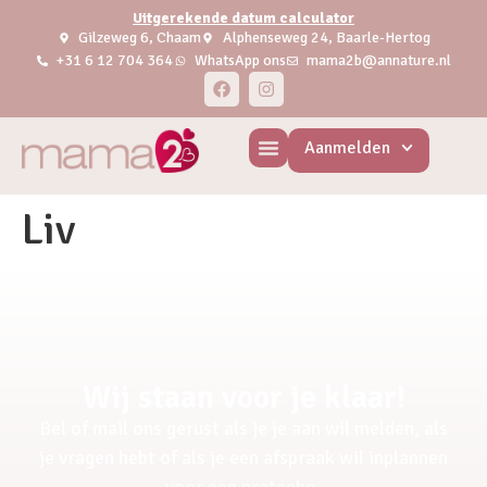
Uitgerekende datum calculator
Gilzeweg 6, Chaam
Alphenseweg 24, Baarle-Hertog
+31 6 12 704 364
WhatsApp ons
mama2b@annature.nl
Aanmelden
Liv
Wij staan voor je klaar!
Bel of mail ons gerust als je je aan wil melden, als
je vragen hebt of als je een afspraak wil inplannen
voor een pretecho.