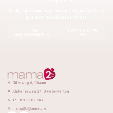
Maak je je zorgen, is je bevalling begonnen of is er
sprake van spoed, bel dan direct.
Mail
Bel +31 6 12 704
mama2b@annature.nl
364
Gilzeweg 6, Chaam
Alphenseweg 24, Baarle-Hertog
+31 6 12 704 364
mama2b@annature.nl