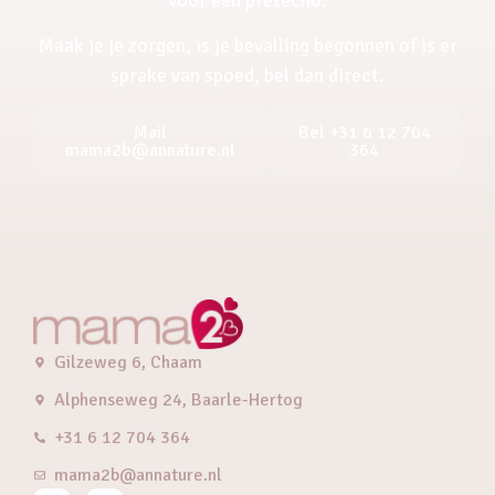
Maak je je zorgen, is je bevalling begonnen of is er
sprake van spoed, bel dan direct.
Mail
Bel +31 6 12 704
mama2b@annature.nl
364
Gilzeweg 6, Chaam
Alphenseweg 24, Baarle-Hertog
+31 6 12 704 364
mama2b@annature.nl