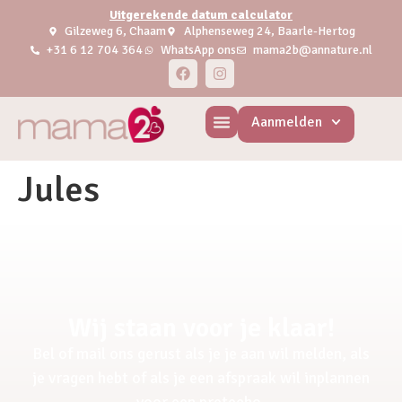
Uitgerekende datum calculator
Gilzeweg 6, Chaam
Alphenseweg 24, Baarle-Hertog
+31 6 12 704 364
WhatsApp ons
mama2b@annature.nl
Aanmelden
Jules
Wij staan voor je klaar!
Bel of mail ons gerust als je je aan wil melden, als
je vragen hebt of als je een afspraak wil inplannen
voor een pretecho.