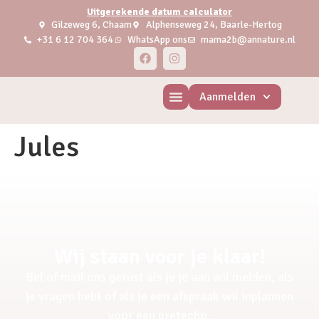
Uitgerekende datum calculator
Gilzeweg 6, Chaam
Alphenseweg 24, Baarle-Hertog
+31 6 12 704 364
WhatsApp ons
mama2b@annature.nl
Aanmelden
Jules
Wij staan voor je klaar!
Bel of mail ons gerust als je je aan wil melden, als
je vragen hebt of als je een afspraak wil inplannen
voor een pretecho.