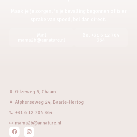
Maak je je zorgen, is je bevalling begonnen of is er
sprake van spoed, bel dan direct.
Mail
Bel +31 6 12 704
mama2b@annature.nl
364
Gilzeweg 6, Chaam
Alphenseweg 24, Baarle-Hertog
+31 6 12 704 364
mama2b@annature.nl