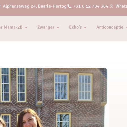
Alphenseweg 24, Baarle-Hertog
+31 6 12 704 364
Whats
er Mama-2B
Zwanger
Echo's
Anticonceptie