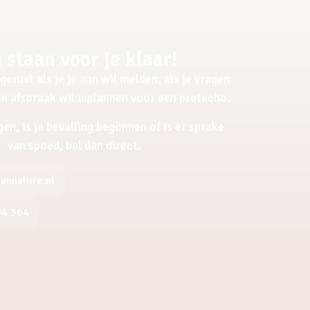
 staan voor je klaar!
gerust als je je aan wil melden, als je vragen
een afspraak wil inplannen voor een pretecho.
gen, is je bevalling begonnen of is er sprake
van spoed, bel dan direct.
nnature.nl
04 364