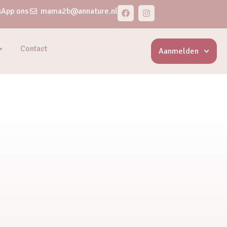
App ons
mama2b@annature.nl
Contact
Aanmelden