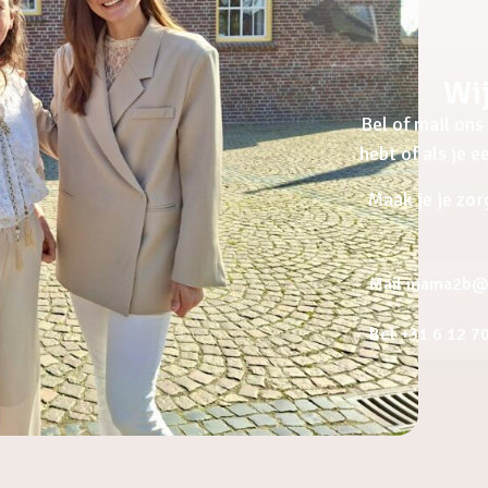
Wij
Bel of mail ons 
hebt of als je 
Maak je je zor
Mail mama2b@a
Bel +31 6 12 7