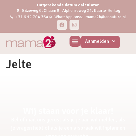
Uitgerekende datum calculator
Gilzeweg 6, Chaam
Alphenseweg 24, Baarle-Hertog
+31 6 12 704 364
WhatsApp ons
mama2b@annature.nl
Aanmelden
Jelte
Wij staan voor je klaar!
Bel of mail ons gerust als je je aan wil melden, als
je vragen hebt of als je een afspraak wil inplannen
voor een pretecho.