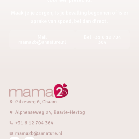
Maak je je zorgen, is je bevalling begonnen of is er
sprake van spoed, bel dan direct.
Mail
Bel +31 6 12 704
mama2b@annature.nl
364
Gilzeweg 6, Chaam
Alphenseweg 24, Baarle-Hertog
+31 6 12 704 364
mama2b@annature.nl