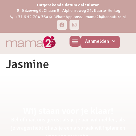
Uitgerekende datum calculator
Gilzeweg 6, Chaam
Alphenseweg 24, Baarle-Hertog
+31 6 12 704 364
WhatsApp ons
mama2b@annature.nl
Aanmelden
Jasmine
Wij staan voor je klaar!
Bel of mail ons gerust als je je aan wil melden, als
je vragen hebt of als je een afspraak wil inplannen
voor een pretecho.