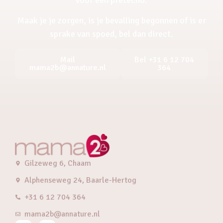
Maak je je zorgen, is je bevalling begonnen of is er
sprake van spoed, bel dan direct.
Mail
Bel +31 6 12 704
mama2b@annature.nl
364
Gilzeweg 6, Chaam
Alphenseweg 24, Baarle-Hertog
+31 6 12 704 364
mama2b@annature.nl