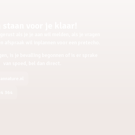
 staan voor je klaar!
gerust als je je aan wil melden, als je vragen
een afspraak wil inplannen voor een pretecho.
gen, is je bevalling begonnen of is er sprake
van spoed, bel dan direct.
nnature.nl
04 364