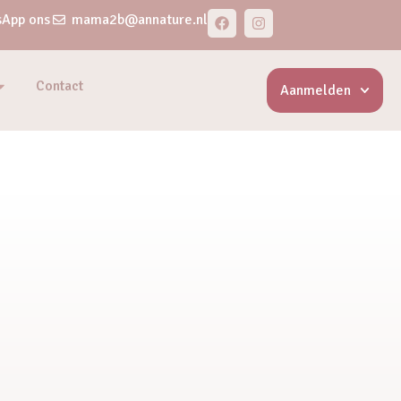
App ons
mama2b@annature.nl
Contact
Aanmelden