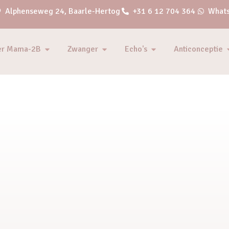
Alphenseweg 24, Baarle-Hertog
+31 6 12 704 364
Whats
er Mama-2B
Zwanger
Echo's
Anticonceptie