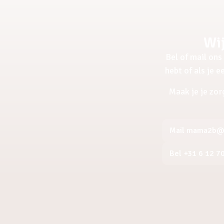
Wij
Bel of mail ons 
hebt of als je 
Maak je je zor
Mail mama2b@a
Bel +31 6 12 7