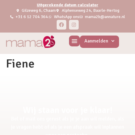
Uitgerekende datum calculator
Gilzeweg 6, Chaam
Alphenseweg 24, Baarle-Hertog
+31 6 12 704 364
WhatsApp ons
mama2b@annature.nl
Aanmelden
Fiene
Wij staan voor je klaar!
Bel of mail ons gerust als je je aan wil melden, als
je vragen hebt of als je een afspraak wil inplannen
voor een pretecho.