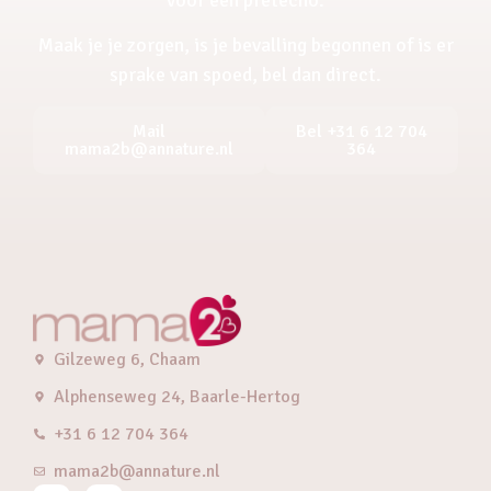
Maak je je zorgen, is je bevalling begonnen of is er
sprake van spoed, bel dan direct.
Mail
Bel +31 6 12 704
mama2b@annature.nl
364
Gilzeweg 6, Chaam
Alphenseweg 24, Baarle-Hertog
+31 6 12 704 364
mama2b@annature.nl