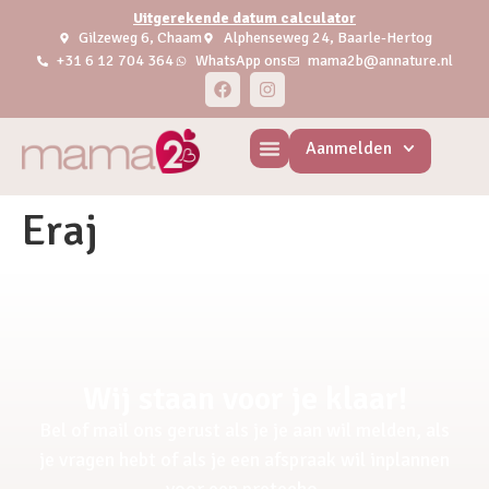
Uitgerekende datum calculator
Gilzeweg 6, Chaam
Alphenseweg 24, Baarle-Hertog
+31 6 12 704 364
WhatsApp ons
mama2b@annature.nl
Aanmelden
Eraj
Wij staan voor je klaar!
Bel of mail ons gerust als je je aan wil melden, als
je vragen hebt of als je een afspraak wil inplannen
voor een pretecho.