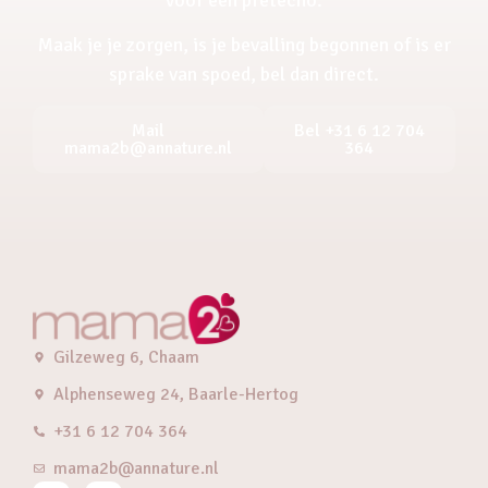
Maak je je zorgen, is je bevalling begonnen of is er
sprake van spoed, bel dan direct.
Mail
Bel +31 6 12 704
mama2b@annature.nl
364
Gilzeweg 6, Chaam
Alphenseweg 24, Baarle-Hertog
+31 6 12 704 364
mama2b@annature.nl