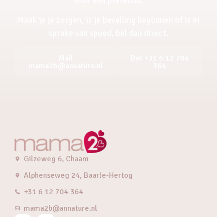
Maak je je zorgen, is je bevalling begonnen of is er
sprake van spoed, bel dan direct.
Mail
Bel +31 6 12 704
mama2b@annature.nl
364
Gilzeweg 6, Chaam
Alphenseweg 24, Baarle-Hertog
+31 6 12 704 364
mama2b@annature.nl