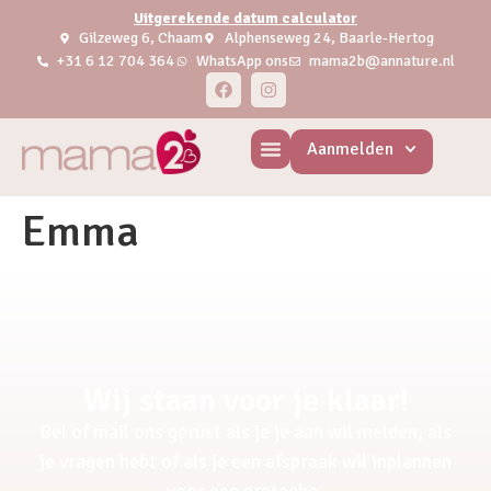
Uitgerekende datum calculator
Gilzeweg 6, Chaam
Alphenseweg 24, Baarle-Hertog
+31 6 12 704 364
WhatsApp ons
mama2b@annature.nl
Aanmelden
Emma
Wij staan voor je klaar!
Bel of mail ons gerust als je je aan wil melden, als
je vragen hebt of als je een afspraak wil inplannen
voor een pretecho.