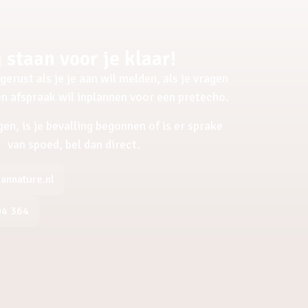
 staan voor je klaar!
gerust als je je aan wil melden, als je vragen
een afspraak wil inplannen voor een pretecho.
gen, is je bevalling begonnen of is er sprake
van spoed, bel dan direct.
nnature.nl
04 364