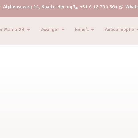
Alphenseweg 24, Baarle-Hertog
+31 6 12 704 364
Whats
er Mama-2B
Zwanger
Echo's
Anticonceptie