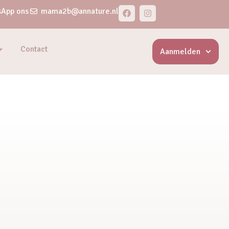
App ons
mama2b@annature.nl
Contact
Aanmelden