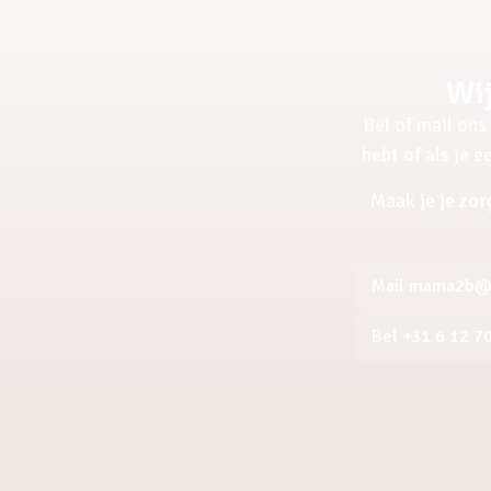
Wij
Bel of mail ons 
hebt of als je 
Maak je je zor
Mail mama2b@a
Bel +31 6 12 7