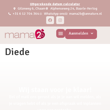
Uitgerekende datum calculator
Gilzeweg 6, Chaam
Alphenseweg 24, Baarle-Hertog
+31 6 12 704 364
WhatsApp ons
mama2b@annature.nl
Aanmelden
Diede
Wij staan voor je klaar!
Bel of mail ons gerust als je je aan wil melden, als
je vragen hebt of als je een afspraak wil inplannen
voor een pretecho.