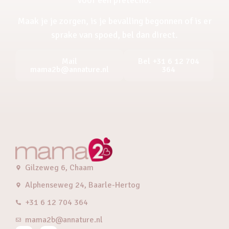
Maak je je zorgen, is je bevalling begonnen of is er
sprake van spoed, bel dan direct.
Mail
Bel +31 6 12 704
mama2b@annature.nl
364
Gilzeweg 6, Chaam
Alphenseweg 24, Baarle-Hertog
+31 6 12 704 364
mama2b@annature.nl