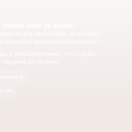
 staan voor je klaar!
gerust als je je aan wil melden, als je vragen
een afspraak wil inplannen voor een pretecho.
gen, is je bevalling begonnen of is er sprake
van spoed, bel dan direct.
nnature.nl
04 364