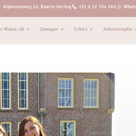
Alphenseweg 24, Baarle-Hertog
+31 6 12 704 364
Whats
er Mama-2B
Zwanger
Echo's
Anticonceptie