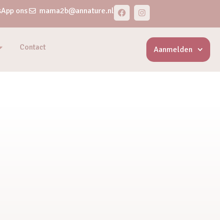
App ons
mama2b@annature.nl
Contact
Aanmelden