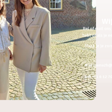
Wij
Bel of mail ons 
hebt of als je 
Maak je je zor
Mail mama2b@a
Bel +31 6 12 7