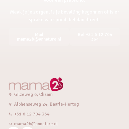
Maak je je zorgen, is je bevalling begonnen of is er
sprake van spoed, bel dan direct.
Mail
Bel +31 6 12 704
mama2b@annature.nl
364
Gilzeweg 6, Chaam
Alphenseweg 24, Baarle-Hertog
+31 6 12 704 364
mama2b@annature.nl