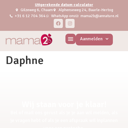
Uitgerekende datum calculator
Gilzeweg 6, Chaam
Alphenseweg 24, Baarle-Hertog
+31 6 12 704 364
WhatsApp ons
mama2b@annature.nl
Aanmelden
Daphne
Wij staan voor je klaar!
Bel of mail ons gerust als je je aan wil melden, als
je vragen hebt of als je een afspraak wil inplannen
voor een pretecho.