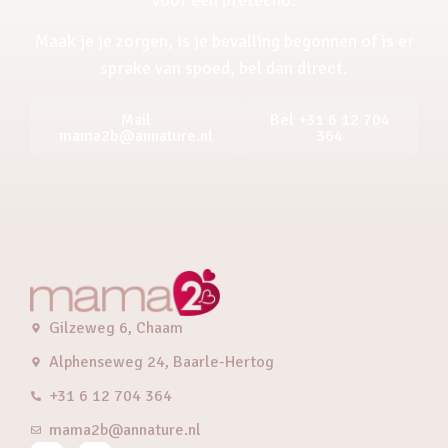
Maak je je zorgen, is je bevalling begonnen of is er
sprake van spoed, bel dan direct.
Mail
Bel +31 6 12 704
mama2b@annature.nl
364
Gilzeweg 6, Chaam
Alphenseweg 24, Baarle-Hertog
+31 6 12 704 364
mama2b@annature.nl