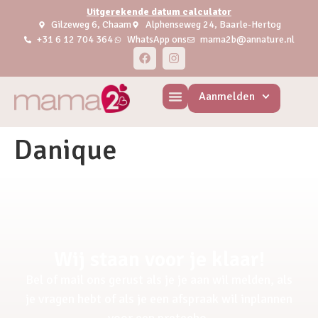
Uitgerekende datum calculator
Gilzeweg 6, Chaam
Alphenseweg 24, Baarle-Hertog
+31 6 12 704 364
WhatsApp ons
mama2b@annature.nl
Aanmelden
Danique
Wij staan voor je klaar!
Bel of mail ons gerust als je je aan wil melden, als
je vragen hebt of als je een afspraak wil inplannen
voor een pretecho.