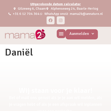
Uitgerekende datum calculator
Gilzeweg 6, Chaam
Alphenseweg 24, Baarle-Hertog
+31 6 12 704 364
WhatsApp ons
mama2b@annature.nl
Aanmelden
Daniël
Wij staan voor je klaar!
Bel of mail ons gerust als je je aan wil melden, als
je vragen hebt of als je een afspraak wil inplannen
voor een pretecho.