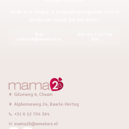
Maak je je zorgen, is je bevalling begonnen of is er
sprake van spoed, bel dan direct.
Mail
Bel +31 6 12 704
mama2b@annature.nl
364
Gilzeweg 6, Chaam
Alphenseweg 24, Baarle-Hertog
+31 6 12 704 364
mama2b@annature.nl