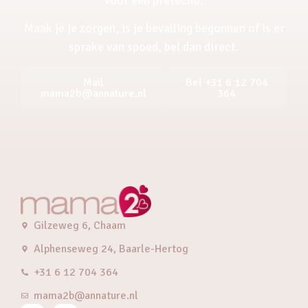
Maak je je zorgen, is je bevalling begonnen of is er
sprake van spoed, bel dan direct.
Mail
Bel +31 6 12 704
mama2b@annature.nl
364
Gilzeweg 6, Chaam
Alphenseweg 24, Baarle-Hertog
+31 6 12 704 364
mama2b@annature.nl