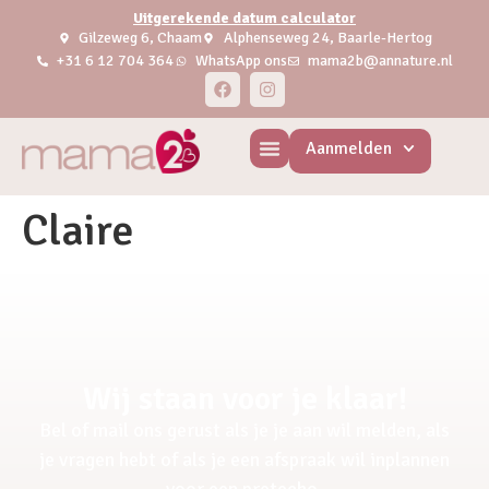
Uitgerekende datum calculator
Gilzeweg 6, Chaam
Alphenseweg 24, Baarle-Hertog
+31 6 12 704 364
WhatsApp ons
mama2b@annature.nl
Aanmelden
Claire
Wij staan voor je klaar!
Bel of mail ons gerust als je je aan wil melden, als
je vragen hebt of als je een afspraak wil inplannen
voor een pretecho.