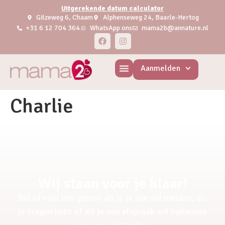
Uitgerekende datum calculator
Gilzeweg 6, Chaam
Alphenseweg 24, Baarle-Hertog
+31 6 12 704 364
WhatsApp ons
mama2b@annature.nl
Aanmelden
Charlie
Wij staan voor je klaar!
Bel of mail ons gerust als je je aan wil melden, als
je vragen hebt of als je een afspraak wil inplannen
voor een pretecho.