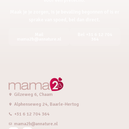
Maak je je zorgen, is je bevalling begonnen of is er
sprake van spoed, bel dan direct.
Mail
Bel +31 6 12 704
mama2b@annature.nl
364
Gilzeweg 6, Chaam
Alphenseweg 24, Baarle-Hertog
+31 6 12 704 364
mama2b@annature.nl