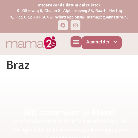
Uitgerekende datum calculator
Gilzeweg 6, Chaam
Alphenseweg 24, Baarle-Hertog
+31 6 12 704 364
WhatsApp ons
mama2b@annature.nl
Aanmelden
Braz
Wij staan voor je klaar!
Bel of mail ons gerust als je je aan wil melden, als
je vragen hebt of als je een afspraak wil inplannen
voor een pretecho.