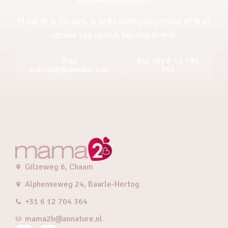
Maak je je zorgen, is je bevalling begonnen of is er
sprake van spoed, bel dan direct.
Mail
Bel +31 6 12 704
mama2b@annature.nl
364
Gilzeweg 6, Chaam
Alphenseweg 24, Baarle-Hertog
+31 6 12 704 364
mama2b@annature.nl