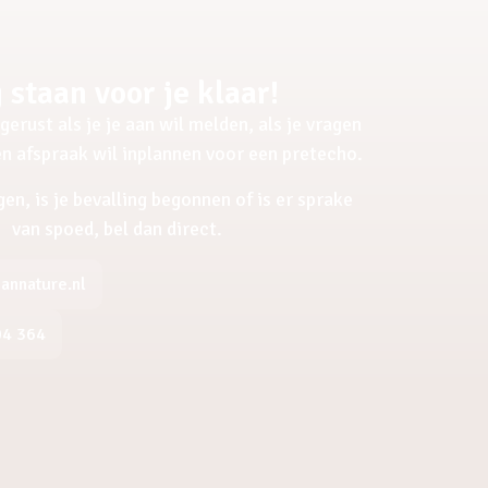
 staan voor je klaar!
gerust als je je aan wil melden, als je vragen
een afspraak wil inplannen voor een pretecho.
gen, is je bevalling begonnen of is er sprake
van spoed, bel dan direct.
nnature.nl
04 364