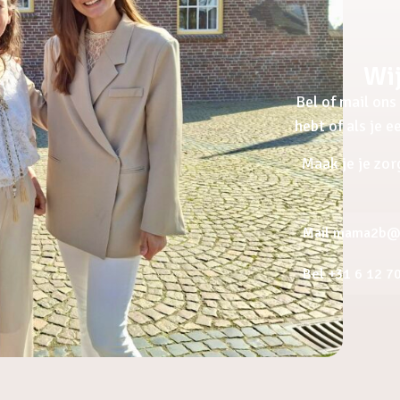
Wij
Bel of mail ons 
hebt of als je 
Maak je je zor
Mail mama2b@a
Bel +31 6 12 7