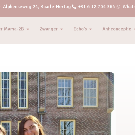
Alphenseweg 24, Baarle-Hertog
+31 6 12 704 364
Whats
er Mama-2B
Zwanger
Echo's
Anticonceptie