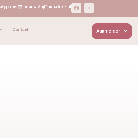
App ons
mama2b@annature.nl
Contact
Aanmelden