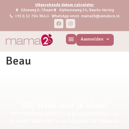
Uitgerekende datum calculator
Gilzeweg 6, Chaam
Alphenseweg 24, Baarle-Hertog
+31 6 12 704 364
WhatsApp ons
mama2b@annature.nl
Aanmelden
Beau
Wij staan voor je klaar!
Bel of mail ons gerust als je je aan wil melden, als
je vragen hebt of als je een afspraak wil inplannen
voor een pretecho.