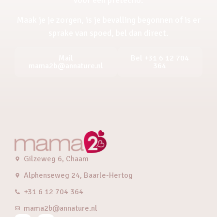
Maak je je zorgen, is je bevalling begonnen of is er
sprake van spoed, bel dan direct.
Mail
Bel +31 6 12 704
mama2b@annature.nl
364
Gilzeweg 6, Chaam
Alphenseweg 24, Baarle-Hertog
+31 6 12 704 364
mama2b@annature.nl