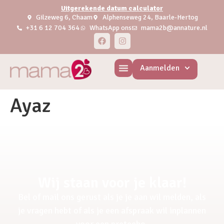
Uitgerekende datum calculator
Gilzeweg 6, Chaam
Alphenseweg 24, Baarle-Hertog
+31 6 12 704 364
WhatsApp ons
mama2b@annature.nl
Aanmelden
Ayaz
Wij staan voor je klaar!
Bel of mail ons gerust als je je aan wil melden, als
je vragen hebt of als je een afspraak wil inplannen
voor een pretecho.