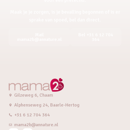
Maak je je zorgen, is je bevalling begonnen of is er
sprake van spoed, bel dan direct.
Mail
Bel +31 6 12 704
mama2b@annature.nl
364
Gilzeweg 6, Chaam
Alphenseweg 24, Baarle-Hertog
+31 6 12 704 364
mama2b@annature.nl