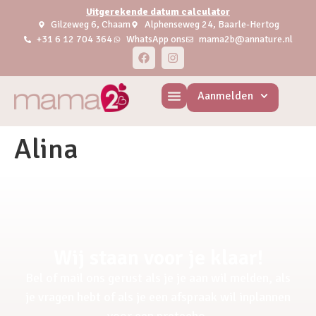
Uitgerekende datum calculator
Gilzeweg 6, Chaam
Alphenseweg 24, Baarle-Hertog
+31 6 12 704 364
WhatsApp ons
mama2b@annature.nl
Aanmelden
Alina
Wij staan voor je klaar!
Bel of mail ons gerust als je je aan wil melden, als
je vragen hebt of als je een afspraak wil inplannen
voor een pretecho.