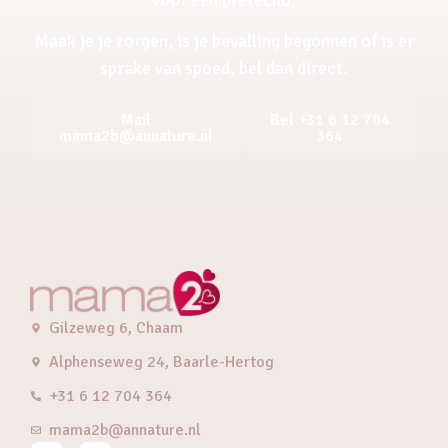
Maak je je zorgen, is je bevalling begonnen of is er
sprake van spoed, bel dan direct.
Mail
Bel +31 6 12 704
mama2b@annature.nl
364
Gilzeweg 6, Chaam
Alphenseweg 24, Baarle-Hertog
+31 6 12 704 364
mama2b@annature.nl