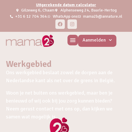
Uitgerekende datum calculator
Gilzeweg 6, Chaam
Alphenseweg 24, Baarle-Hertog
+31 6 12 704 364
WhatsApp ons
mama2b@annature.nl
Aanmelden
Werkgebied
Ons werkgebied beslaat zowel de dorpen aan de
Nederlandse kant als net over de grens in België.
Woon je net buiten ons werkgebied, maar ben je
benieuwd of wij ook bij jou zorg kunnen bieden?
Neem gerust contact met ons op, dan kijken we
samen wat mogelijk is.