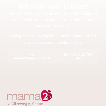
Wij staan voor je klaar!
Bel of mail ons gerust als je je aan wil melden, als
je vragen hebt of als je een afspraak wil inplannen
voor een pretecho.
Maak je je zorgen, is je bevalling begonnen of is er
sprake van spoed, bel dan direct.
Mail
Bel +31 6 12 704
mama2b@annature.nl
364
Gilzeweg 6, Chaam