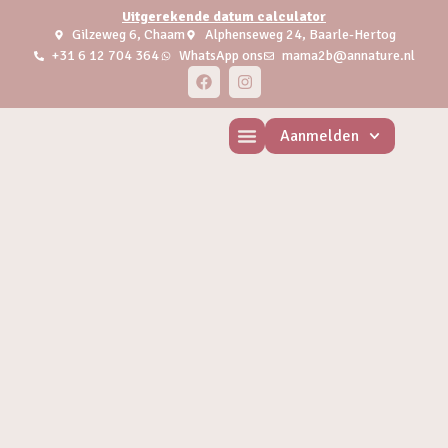
Uitgerekende datum calculator
Gilzeweg 6, Chaam
Alphenseweg 24, Baarle-Hertog
+31 6 12 704 364
WhatsApp ons
mama2b@annature.nl
Aanmelden