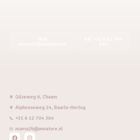
Mail
Bel +31 6 12 704
mama2b@annature.nl
364
Gilzeweg 6, Chaam
Alphenseweg 24, Baarle-Hertog
+31 6 12 704 364
mama2b@annature.nl