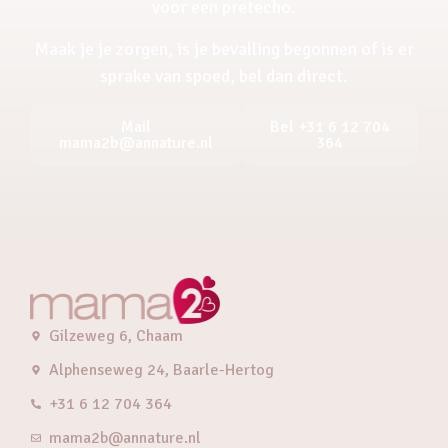
voor een pretecho.
Maak je je zorgen, is je bevalling begonnen of is er
sprake van spoed, bel dan direct.
Mail
Bel +31 6 12 704
mama2b@annature.nl
364
Gilzeweg 6, Chaam
Alphenseweg 24, Baarle-Hertog
+31 6 12 704 364
mama2b@annature.nl