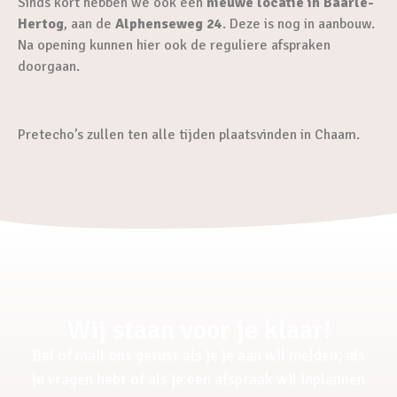
Sinds kort hebben we ook een
nieuwe locatie in Baarle-
Hertog
, aan de
Alphenseweg 24
. Deze is nog in aanbouw.
Na opening kunnen hier ook de reguliere afspraken
doorgaan.
Pretecho’s zullen ten alle tijden plaatsvinden in Chaam.
Wij staan voor je klaar!
Bel of mail ons gerust als je je aan wil melden, als
je vragen hebt of als je een afspraak wil inplannen