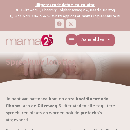
Uitgerekende datum calculator
Gilzeweg 6, Chaam
Alphenseweg 24, Baarle-Hertog
+31 6 12 704 364
WhatsApp ons
mama2b@annature.nl
Aanmelden
Spreekuur locaties
Je bent van harte welkom op onze
hoofdlocatie in
Chaam
, aan de
Gilzeweg 6
. Hier vinden alle reguliere
spreekuren plaats en worden ook de pretecho’s
uitgevoerd.