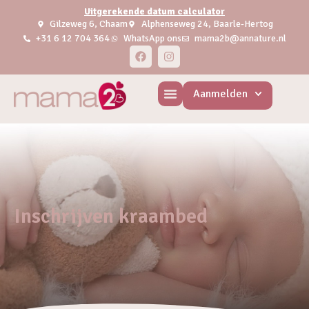
Uitgerekende datum calculator
Gilzeweg 6, Chaam
Alphenseweg 24, Baarle-Hertog
+31 6 12 704 364
WhatsApp ons
mama2b@annature.nl
Aanmelden
Inschrijven kraambed