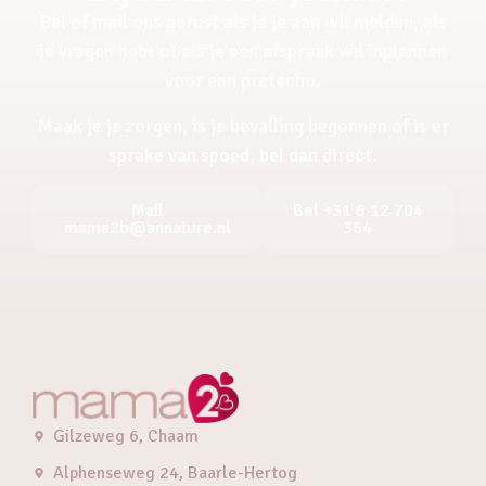
Bel of mail ons gerust als je je aan wil melden, als
je vragen hebt of als je een afspraak wil inplannen
voor een pretecho.
Maak je je zorgen, is je bevalling begonnen of is er
sprake van spoed, bel dan direct.
Mail
Bel +31 6 12 704
mama2b@annature.nl
364
Gilzeweg 6, Chaam
Alphenseweg 24, Baarle-Hertog