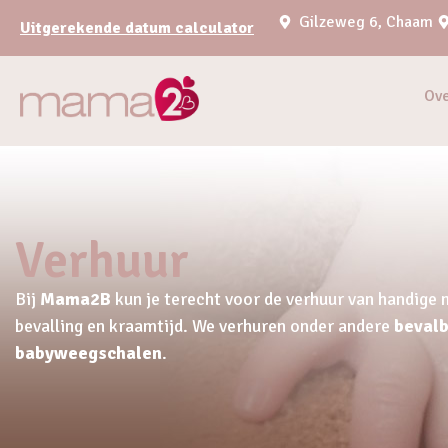
Gilzeweg 6, Chaam
Uitgerekende datum calculator
Ov
Verhuur
Bij
Mama2B
kun je terecht voor de verhuur van handige
bevalling en kraamtijd. We verhuren onder andere
bevalb
babyweegschalen
.