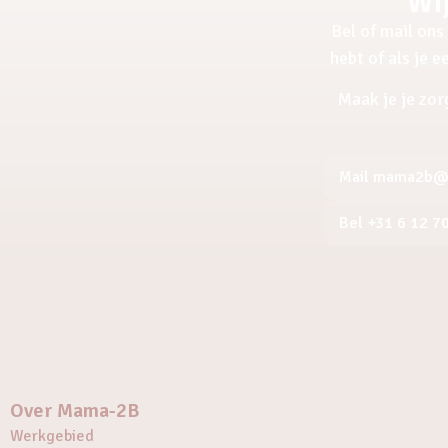
Wij
Bel of mail ons 
hebt of als je 
Maak je je zor
Mail mama2b@a
Bel +31 6 12 7
Over Mama-2B
Werkgebied