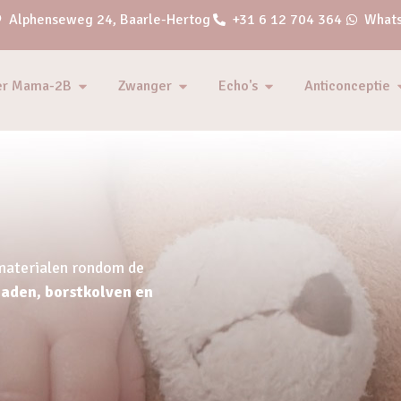
Alphenseweg 24, Baarle-Hertog
+31 6 12 704 364
Whats
er Mama-2B
Zwanger
Echo's
Anticonceptie
 materialen rondom de
aden, borstkolven en