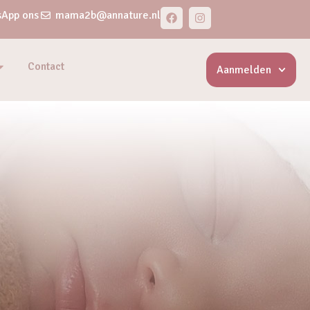
App ons
mama2b@annature.nl
Contact
Aanmelden