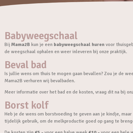
Babyweegschaal
Bij
Mama2B
kun je een
babyweegschaal huren
voor thuisgeb
de weegschaal ophalen en weer inleveren bij onze praktijk.
Beval bad
Is jullie wens om thuis te mogen gaan bevallen? Zou je de wee
Mama2B verhuren wij bevalbaden.
Meer informatie over het bad en de kosten, vraag dit na bij on
Borst kolf
Heb je de wens om borstvoeding te geven aan je kindje, maar
tijdelijk gebruik, om de melkproductie goed op gang te brenge
De kosten zijn
€5,-
voor een halve week,
€10,-
voor een hele 