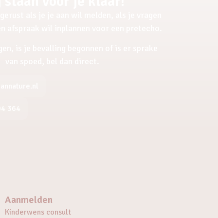
 staan voor je klaar!
gerust als je je aan wil melden, als je vragen
een afspraak wil inplannen voor een pretecho.
gen, is je bevalling begonnen of is er sprake
van spoed, bel dan direct.
nnature.nl
04 364
Aanmelden
Kinderwens consult