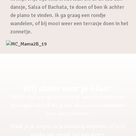
dansje, Salsa of Bachata, te doen of ben ik achter
de piano te vinden. Ik ga graag een rondje
wandelen, of bij mooi weer een terrasje doen in het
zonnetje.
Wij staan voor je klaar!
Bel of mail ons gerust als je je aan wil melden, als
je vragen hebt of als je een afspraak wil inplannen
voor een pretecho.
Maak je je zorgen, is je bevalling begonnen of is er
sprake van spoed, bel dan direct.