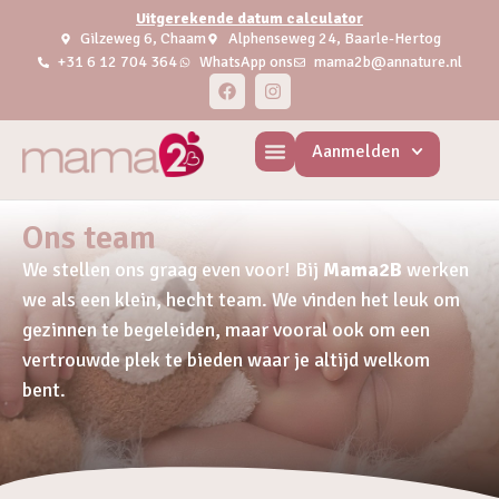
Uitgerekende datum calculator
Gilzeweg 6, Chaam
Alphenseweg 24, Baarle-Hertog
+31 6 12 704 364
WhatsApp ons
mama2b@annature.nl
Aanmelden
Ons team
We stellen ons graag even voor! Bij
Mama2B
werken
we als een klein, hecht team. We vinden het leuk om
gezinnen te begeleiden, maar vooral ook om een
vertrouwde plek te bieden waar je altijd welkom
bent.