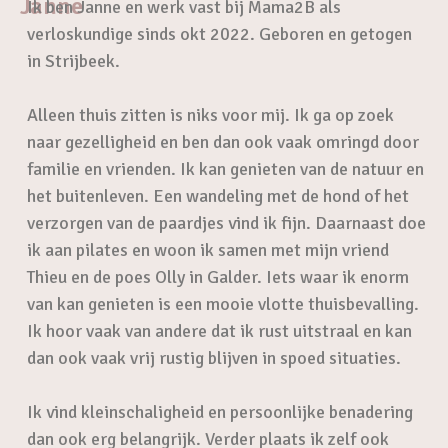
Janne
Ik ben Janne en werk vast bij Mama2B als
verloskundige sinds okt 2022. Geboren en getogen
in Strijbeek.
Alleen thuis zitten is niks voor mij. Ik ga op zoek
naar gezelligheid en ben dan ook vaak omringd door
familie en vrienden. Ik kan genieten van de natuur en
het buitenleven. Een wandeling met de hond of het
verzorgen van de paardjes vind ik fijn. Daarnaast doe
ik aan pilates en woon ik samen met mijn vriend
Thieu en de poes Olly in Galder. Iets waar ik enorm
van kan genieten is een mooie vlotte thuisbevalling.
Ik hoor vaak van andere dat ik rust uitstraal en kan
dan ook vaak vrij rustig blijven in spoed situaties.
Ik vind kleinschaligheid en persoonlijke benadering
dan ook erg belangrijk. Verder plaats ik zelf ook