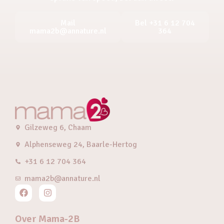
Mail
Bel +31 6 12 704
mama2b@annature.nl
364
Gilzeweg 6, Chaam
Alphenseweg 24, Baarle-Hertog
+31 6 12 704 364
mama2b@annature.nl
Over Mama-2B